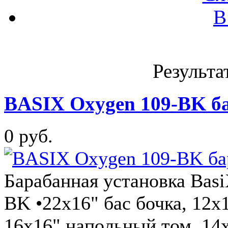
В
Результа
BASIX Oxygen 109-BK б
0 руб.
Барабанная установка Ba
BK •22x16" бас бочка, 12x
16x16" напольный том, 14x