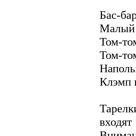
Бас-ба
Малый 
Том-то
Том-то
Наполь
Клэмп 
Тарелки
входят
Вниман