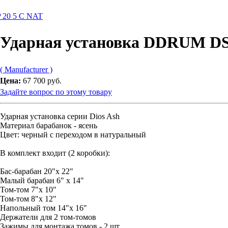
 20 5 C NAT
Ударная установка DDRUM DS
( Manufacturer )
Цена:
67 700 руб.
Задайте вопрос по этому товару
Ударная установка серии Dios Ash
Материал барабанок - ясень
Цвет: черный с переходом в натуральный
В комплект входит (2 коробки):
Бас-барабан 20"х 22"
Малый барабан 6" x 14"
Том-том 7"х 10"
Том-том 8"х 12"
Напольный том 14"х 16"
Держатели для 2 том-томов
Зажимы для монтажа томов - 2 шт.