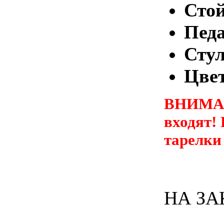
Стой
Педа
Сту
Цвет
ВНИМАН
входят!
тарелк
НА ЗА