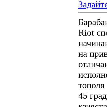
Задайт
Бараба
Riot с
начина
на при
отлича
исполн
тополя
45 гра
качест