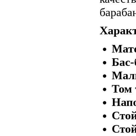
бараба
Харак
Мате
Бас-
Малы
Том 
Напо
Стой
Стой