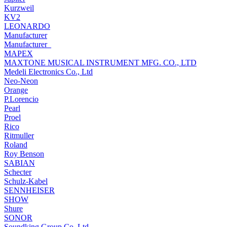
Kurzweil
KV2
LEONARDO
Manufacturer
Manufacturer_
MAPEX
MAXTONE MUSICAL INSTRUMENT MFG. CO., LTD
Medeli Electronics Co., Ltd
Neo-Neon
Orange
P.Lorencio
Pearl
Proel
Rico
Ritmuller
Roland
Roy Benson
SABIAN
Schecter
Schulz-Kabel
SENNHEISER
SHOW
Shure
SONOR
Soundking Group Co. Ltd