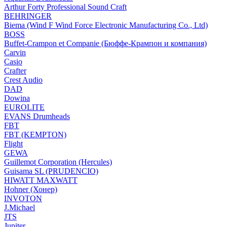
Arthur Forty Professional Sound Craft
BEHRINGER
Biema (Wind F Wind Force Electronic Manufacturing Co., Ltd)
BOSS
Buffet-Crampon et Companie (Бюффе-Крампон и компания)
Carvin
Casio
Crafter
Crest Audio
DAD
Dowina
EUROLITE
EVANS Drumheads
FBT
FBT (KEMPTON)
Flight
GEWA
Guillemot Corporation (Hercules)
Guisama SL (PRUDENCIO)
HIWATT MAXWATT
Hohner (Хонер)
INVOTON
J.Michael
JTS
Jupiter