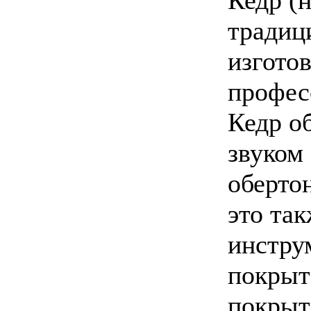
Кедр (н
традиц
изгото
профес
Кедр о
звуком
обертон
это та
инстру
покрыт
покрыт