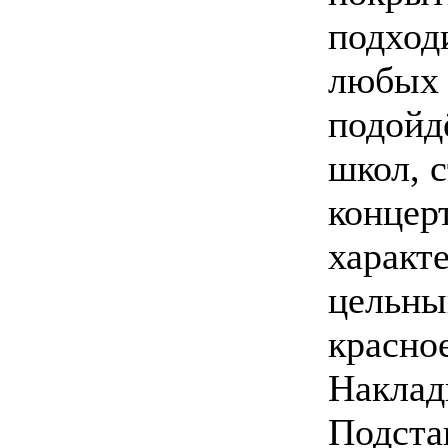
подход
любых 
подойд
школ, с
концер
характ
цельны
красно
Наклад
Подста