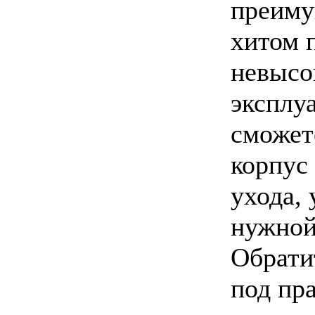
преиму
хитом 
невысо
эксплуа
сможете
корпус
ухода,
нужной
Обрати
под пр