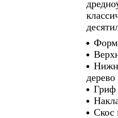
дредноу
класси
десяти
Форма
Верхн
Нижня
дерево
Гриф 
Накла
Скос 