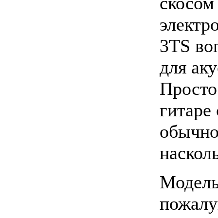
скосом
электро
3TS во
для ак
Просто
гитаре
обычно
насколь
Модель
пожалу