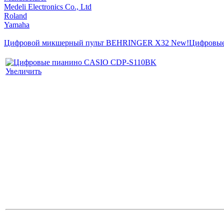
Medeli Electronics Co., Ltd
Roland
Yamaha
Цифровой микшерный пульт BEHRINGER X32 New!
Цифровы
Увеличить