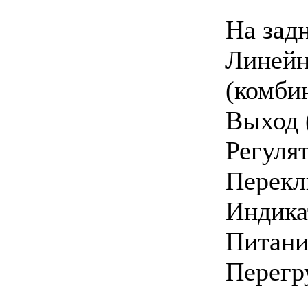
На зад
Линей
(комби
Выход 
Регуля
Перекл
Индика
Питани
Перегр