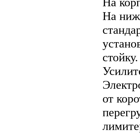
На кор
На ниж
станда
устано
стойку.
Усилите
Электр
от коро
перегр
лимите