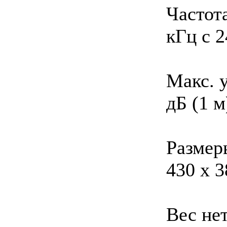
Частота
кГц c 
Макс. 
дБ (1 м
Размер
430 х 
Вес нет