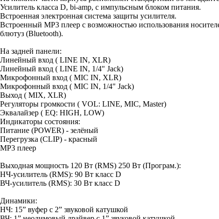
Усилитель класса D, bi-amp, с импульсным блоком питания.
Встроенная электронная система защиты усилителя.
Встроенный MP3 плеер с возможностью использования носит
блютуз (Bluetooth).
На задней панели:
Линейный вход ( LINE IN, XLR)
Линейный вход ( LINE IN, 1/4" Jack)
Микрофонный вход ( MIC IN, XLR)
Микрофонный вход ( MIC IN, 1/4" Jack)
Выход ( MIX, XLR)
Регуляторы громкости ( VOL: LINE, MIC, Master)
Эквалайзер ( EQ: HIGH, LOW)
Индикаторы состояния:
Питание (POWER) - зелёный
Перегрузка (CLIP) - красный
MP3 плеер
Выходная мощность 120 Вт (RMS) 250 Вт (Програм.):
НЧ-усилитель (RMS): 90 Вт класс D
ВЧ-усилитель (RMS): 30 Вт класс D
Динамики:
НЧ: 15” вуфер с 2” звуковой катушкой
ВЧ: 1” неодимовый драйвер с 1” звуковой катушкой