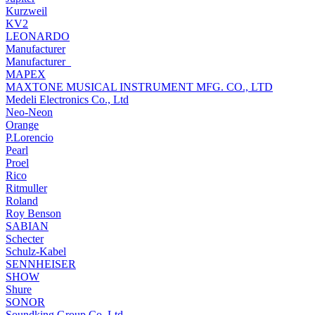
Kurzweil
KV2
LEONARDO
Manufacturer
Manufacturer_
MAPEX
MAXTONE MUSICAL INSTRUMENT MFG. CO., LTD
Medeli Electronics Co., Ltd
Neo-Neon
Orange
P.Lorencio
Pearl
Proel
Rico
Ritmuller
Roland
Roy Benson
SABIAN
Schecter
Schulz-Kabel
SENNHEISER
SHOW
Shure
SONOR
Soundking Group Co. Ltd