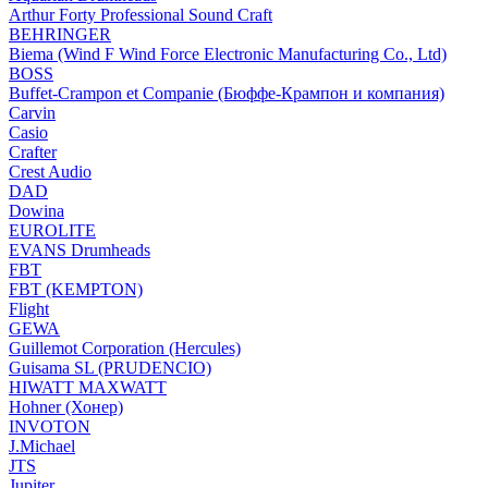
Arthur Forty Professional Sound Craft
BEHRINGER
Biema (Wind F Wind Force Electronic Manufacturing Co., Ltd)
BOSS
Buffet-Crampon et Companie (Бюффе-Крампон и компания)
Carvin
Casio
Crafter
Crest Audio
DAD
Dowina
EUROLITE
EVANS Drumheads
FBT
FBT (KEMPTON)
Flight
GEWA
Guillemot Corporation (Hercules)
Guisama SL (PRUDENCIO)
HIWATT MAXWATT
Hohner (Хонер)
INVOTON
J.Michael
JTS
Jupiter