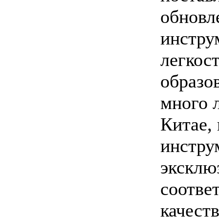
обновл
инстру
легкос
образо
много 
Китае,
инстру
эксклю
соотве
качест