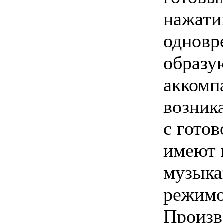
нажати
одновре
образу
аккомп
возник
с гото
имеют 
музыка
режимо
Произв