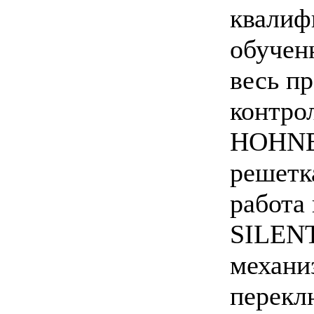
квалиф
обучен
весь п
контро
HOHNER
решетк
работа
SILEN
механи
перекл