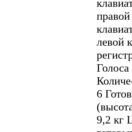
клавиа
правой 
клавиа
левой 
регистр
Голоса 
Количе
6 Гото
(высота
9,2 кг 