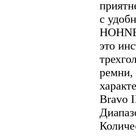
приятн
с удоб
HOHNER
это инс
трехго
ремни,
характ
Bravo I
Диапазо
Количе