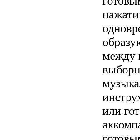
готовы
нажати
одновре
образу
между 
выборн
музыка
инстру
или го
аккомп
готовы