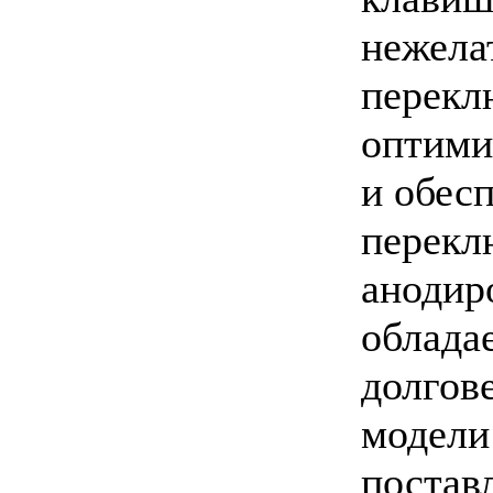
нежела
перекл
оптими
и обес
перекл
анодир
облада
долгове
модели
постав