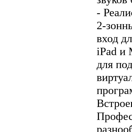
- Реал
2-зонн
вход дл
iPad и
для по
виртуа
програ
Встрое
Профес
разноо