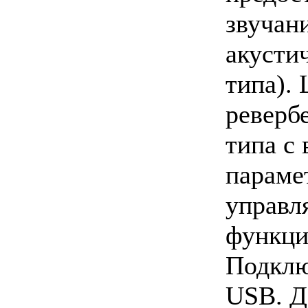
звучан
акусти
типа).
реверб
типа с
параме
управл
функци
Подклю
USB. Д