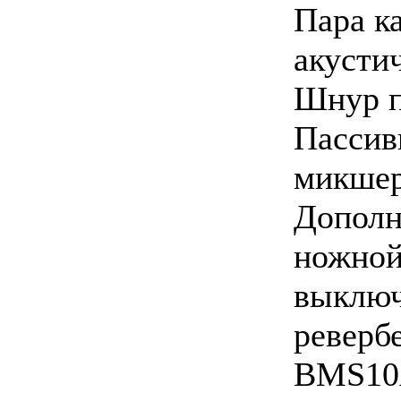
Пара к
акустич
Шнур п
Пассив
микшер
Дополн
ножной
выключ
реверб
BMS10A