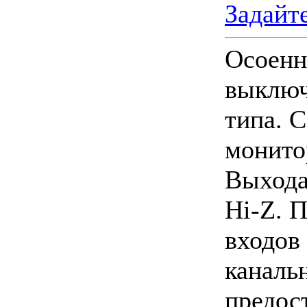
Задайт
Осоенн
выключ
типа. 
монито
Выхода
Hi-Z. 
входов
каналь
предос