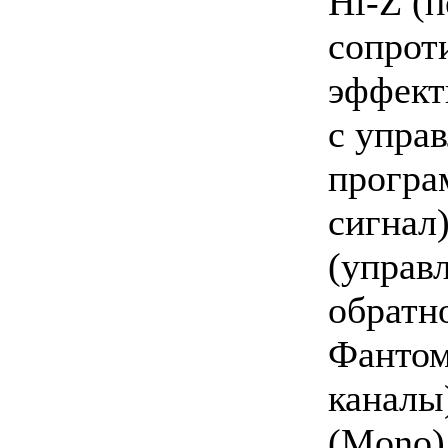
Hi-Z (
сопрот
эффект
с упра
програ
сигнал
(управ
обратн
Фантом
каналы
(Mono)