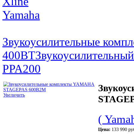
Xline
Yamaha
Звукоусилительные ком
400BT
Звукоусилительны
PPA200
Звукоу
Увеличить
STAGEP
( Yamah
Цена:
133 990 ру