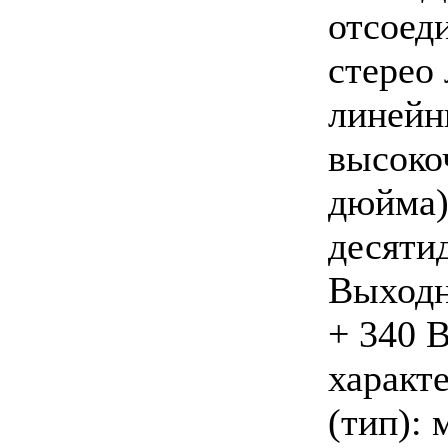
отсоед
стерео
линейн
высоко
дюйма)
десяти
Выходн
+ 340 
характ
(тип):