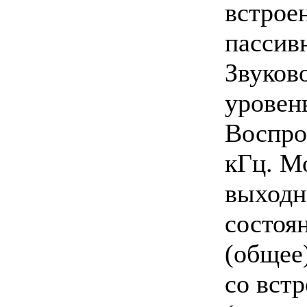
встрое
пассив
Звуков
уровень
Воспро
кГц. М
выходн
состоя
(общее
со вст