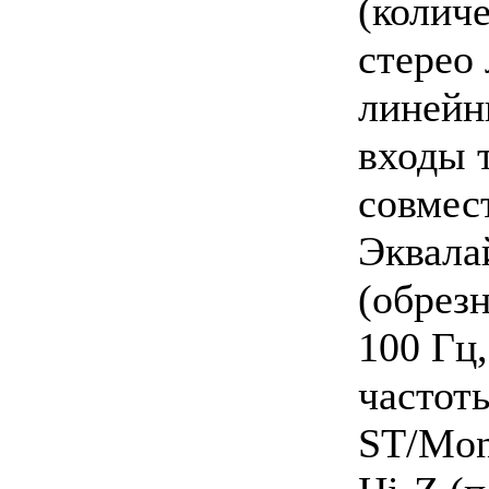
(количе
стерео
линейн
входы 
совмест
Эквала
(обрез
100 Гц
частоты
ST/Mon