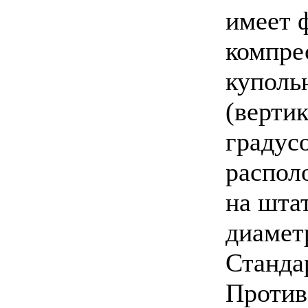
имеет 
компре
куполь
(вертик
градусо
распол
на шта
диамет
Станда
Против