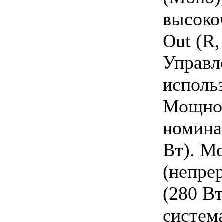
высоко
Out (R,
Управл
исполь
Мощнос
номинал
Вт). М
(непре
(280 Вт
система