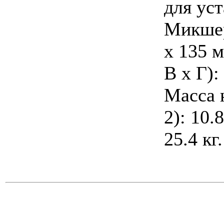
для ус
Микшер
x 135 
В х Г):
Масса 
2): 10.
25.4 к