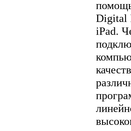
помощь
Digital
iPad. 
подклю
компью
качест
различ
програ
линейн
высоко