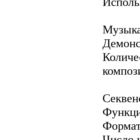
Исполь
Музыка
Демонс
Количе
композ
Секвен
Функци
Формат
Число 