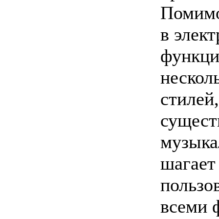
Помимо
в элек
функци
нескол
стилей
сущест
музыка
шагает 
пользо
всеми 