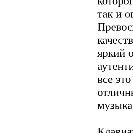
которо
так и 
Превос
качеств
яркий 
аутент
все это
отличн
музыка
Клавиа