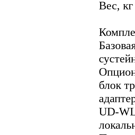
Вес, кг
Компле
Базова
сустей
Опцион
блок т
адапте
UD-WL0
локаль