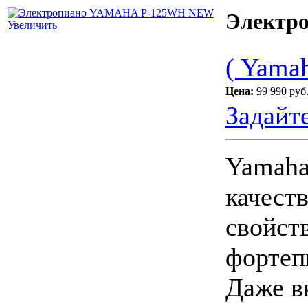
Электр
Увеличить
( Yamah
Цена:
99 990 руб
Задайт
Yamaha
качест
свойст
фортеп
Даже в