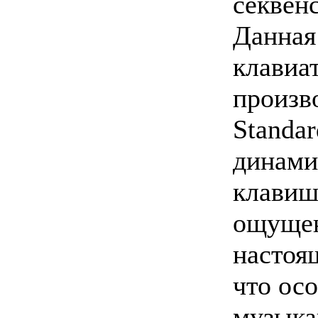
секвен
Данная
клавиа
произв
Standa
динами
клавиш
ощущен
настоя
что ос
музыка