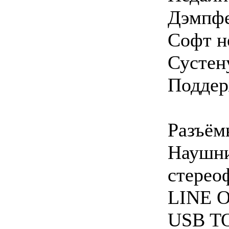
Дэмпфе
Софт н
Сустен
Поддер
Разъём
Наушни
стерео
LINE O
USB T