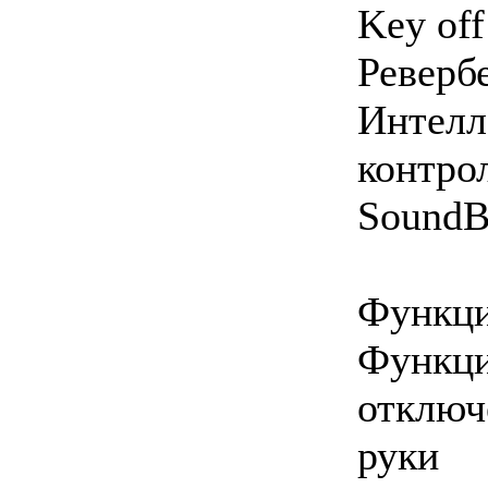
Key off
Реверб
Интелл
контро
SoundB
Функци
Функци
отключ
руки