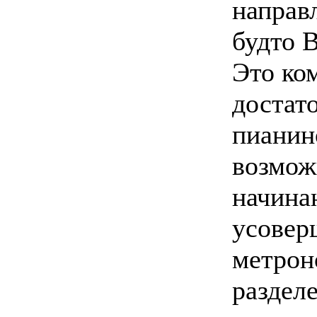
направл
будто 
Это ко
достат
пианин
возмож
начина
усовер
метрон
раздел