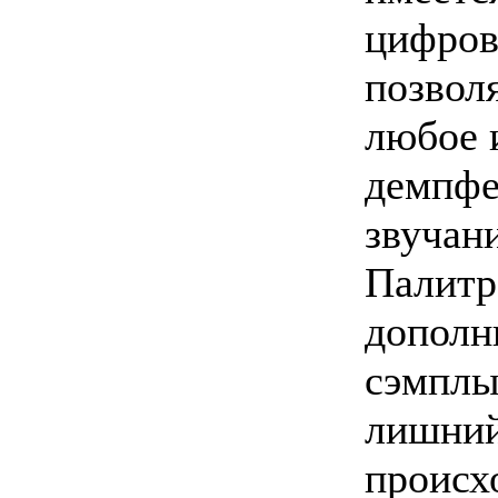
цифров
позвол
любое 
демпфе
звучан
Палитр
дополн
сэмплы
лишний
происх