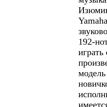
Изюмин
Yamaha
звуков
192-но
играть
произв
модель 
новичк
исполн
имеетс