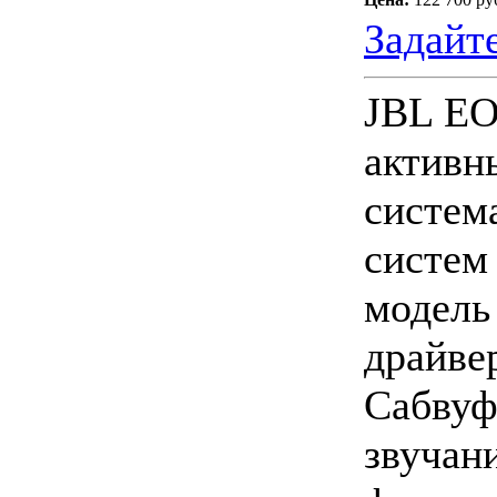
Задайт
JBL EO
активн
систем
систем
модель
драйве
Сабвуф
звучан