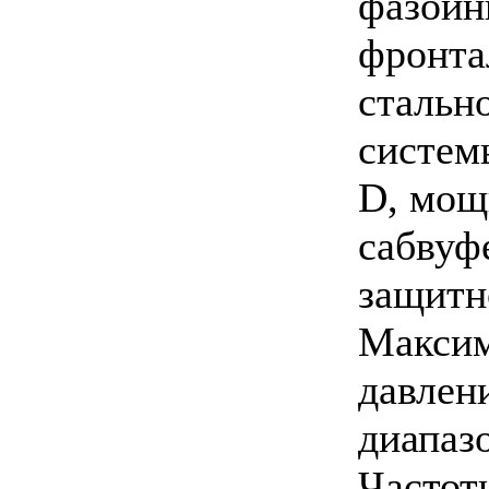
фазоин
фронта
стальн
систем
D, мощ
сабвуф
защитн
Максим
давлен
диапазо
Частотн