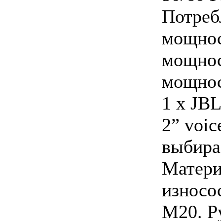
Потребл
мощност
мощност
мощнос
1 x JBL
2” voic
выбирае
Матери
износо
M20. Р