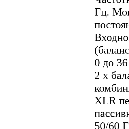
Гц. Мо
постоян
Входно
(балан
0 до 3
2 x ба
комбин
XLR пе
пассив
50/60 Г