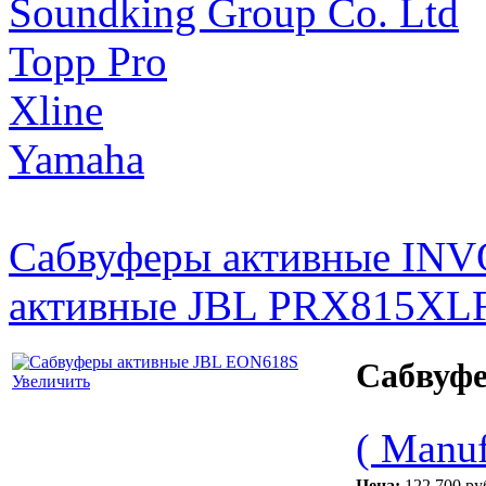
Soundking Group Co. Ltd
Topp Pro
Xline
Yamaha
Сабвуферы активные I
активные JBL PRX815X
Сабвуф
Увеличить
( Manuf
Цена:
122 700 ру