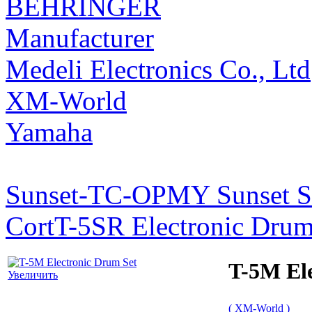
BEHRINGER
Manufacturer
Medeli Electronics Co., Ltd
XM-World
Yamaha
Sunset-TC-OPMY Sunset Se
Cort
T-5SR Electronic Drum
T-5M El
Увеличить
( XM-World )