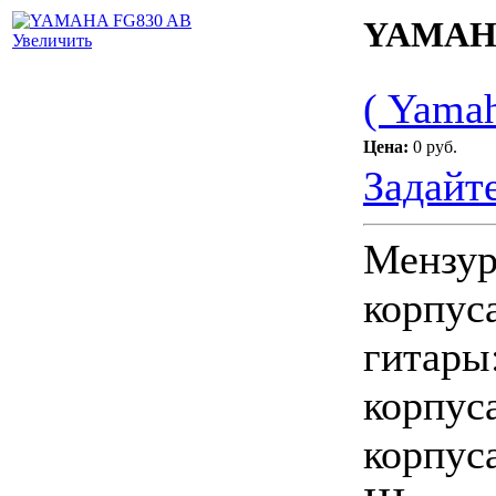
YAMAHA
Увеличить
( Yamah
Цена:
0 руб.
Задайт
Мензур
корпуса
гитары
корпуса
корпуса