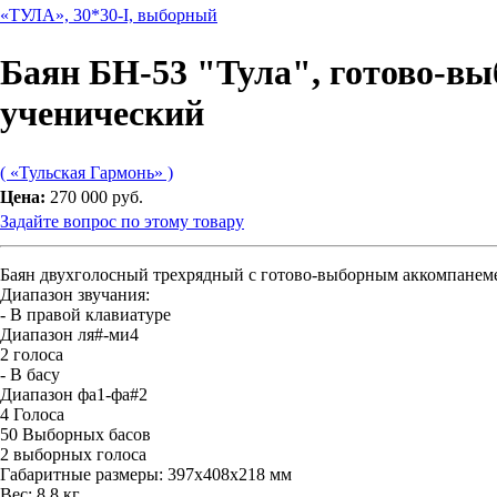
 «ТУЛА», 30*30-I, выборный
Баян БН-53 "Тула", готово-вы
ученический
( «Тульская Гармонь» )
Цена:
270 000 руб.
Задайте вопрос по этому товару
Баян двухголосный трехрядный с готово-выборным аккомпанем
Диапазон звучания:
- В правой клавиатуре
Диапазон ля#-ми4
2 голоса
- В басу
Диапазон фа1-фа#2
4 Голоса
50 Выборных басов
2 выборных голоса
Габаритные размеры: 397х408х218 мм
Вес: 8,8 кг