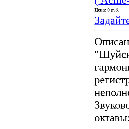
( Acme-
Цена:
0 руб.
Задайт
Описан
"Шуйск
гармон
регистр
неполн
Звуков
октавы