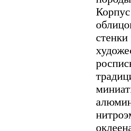
Корпус:
облицо
стенки
художе
роспис
традиц
миниат
алюмин
нитроэ
оклеена