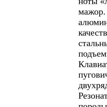
ноты «
мажор.
алюмин
качеств
стальн
подъем
Клавиа
пугович
двухряд
Резона
породы