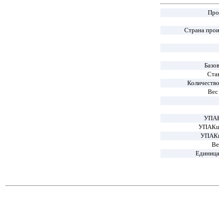
Про
Страна про
Базо
Ста
Количество
Вес 
УПАК
УПАКши
УПАКв
Ве
Единица