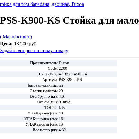
ойка для том-барабана, двойная, Dixon
PSS-K900-KS Стойка для малог
( Manufacturer )
Цена:
13 500 руб.
Задайте вопрос по этому товару
Производитель:
Dixon
Code:
2200
ШтрихКод:
4718981450634
Артикул:
PSS-K900-KS
Базовая единица:
шт
Ставки налогов:
20
Вес брутто (кг):
4.6
Объем (м3):
0.0098
ТОП20:
false
УПАКдлина (см):
40
УПАКширина (см):
16
УПАКвысота (см):
13
Вес нетто (кг):
4.32