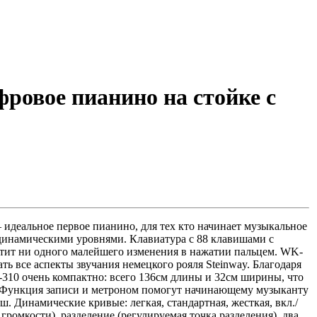
ровое пианино на стойке с
идеальное первое пианино, для тех кто начинает музыкальное
 динамическими уровнями. Клавиатура с 88 клавишами с
тит ни одного малейшего изменения в нажатии пальцем. WK-
ть все аспекты звучания немецкого рояля Steinway. Благодаря
310 очень компактно: всего 136см длины и 32см ширины, что
ы. Функция записи и метроном помогут начинающему музыканту
ш. Динамические кривые: легкая, стандартная, жесткая, вкл./
громкости), разделение (регулируемая точка разделения), два