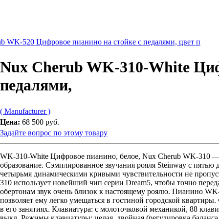
b WK-520 Цифровое пианино на стойке с педалями, цвет п
Nux Cherub WK-310-White Циф
педалями,
( Manufacturer )
Цена:
68 500 руб.
Задайте вопрос по этому товару
WK-310-White Цифровое пианино, белое, Nux Cherub WK-310 — 
образование. Сэмплированное звучания рояля Steinway с пятью
четырьмя динамическими кривыми чувствительности не пропус
310 использует новейший чип серии Dream5, чтобы точно переда
обертонам звук очень близок к настоящему роялю. Пианино WK-
позволяет ему легко умещаться в гостиной городской квартир
в его занятиях. Клавиатура: с молоточковой механикой, 88 клави
выкл. Режимы клавиатуры: целая, двойная (регулировка баланса 