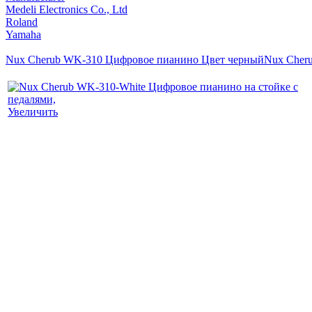
Medeli Electronics Co., Ltd
Roland
Yamaha
Nux Cherub WK-310 Цифровое пианино Цвет черный
Nux Cheru
Увеличить