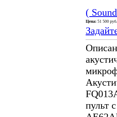
( Sound
Цена:
51 500 руб
Задайт
Описан
акусти
микроф
Акусти
FQ013A
пульт 
AE62AD