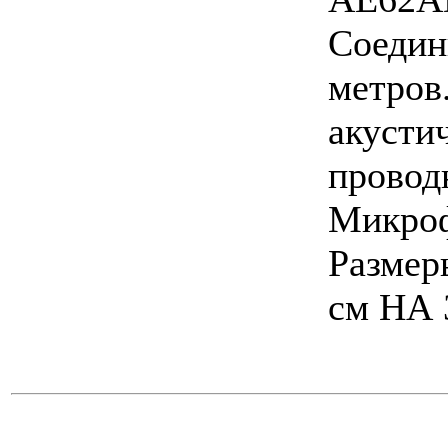
Соедин
метров.
акусти
провод
Микроф
Размеры
см НА