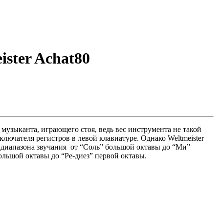
ster Achat80
музыканта, играющего стоя, ведь вес инструмента не такой
ключателя регистров в левой клавиатуре. Однако
Weltmeister
диапазона звучания от “Соль” большой октавы до “Ми”
ольшой октавы
до “Ре-диез” первой октавы.