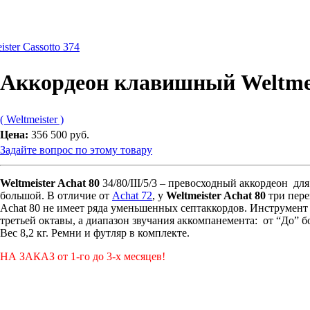
ter Cassotto 374
Аккордеон клавишный Weltmei
( Weltmeister )
Цена:
356 500 руб.
Задайте вопрос по этому товару
Weltmeister Achat 80
34/80/III/5/3
– превосходный аккордеон для 
большой.
В отличие от
Achat 72
,
у
Weltmeister Achat 80
три пере
Achat 80
не имеет ряда уменьшенных септаккордов.
Инструмент 
третьей октавы, а диапазон звучания аккомпанемента: от “До”
б
Вес 8,2 кг.
Ремни и футляр в комплекте.
НА ЗАКАЗ от 1-го до 3-х месяцев!