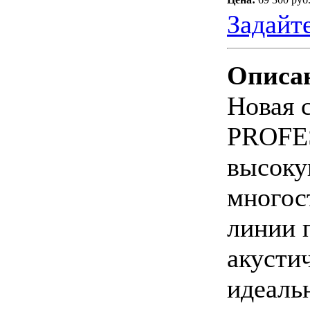
Задайт
Описа
Новая 
PROFES
высоку
многос
линии 
акусти
идеаль