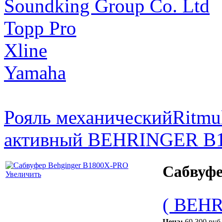
Soundking Group Co. Ltd
Topp Pro
Xline
Yamaha
Рояль механическийRitmu
активный BEHRINGER B
Сабвуфе
Увеличить
( BEH
Цена:
69 300 руб