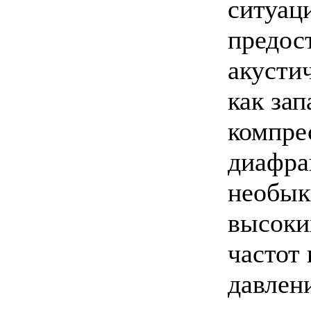
ситуац
предос
акусти
как зап
компре
диафра
необык
высоки
частот
давлен