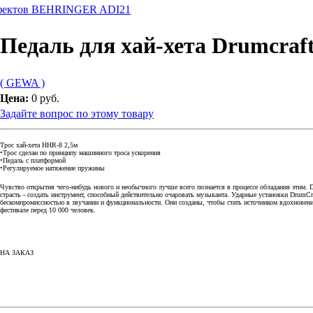
фектов BEHRINGER ADI21
Педаль для хай-хета Drumcraf
( GEWA )
Цена:
0 руб.
Задайте вопрос по этому товару
Трос хай-хета HHR-8 2,5м
•Трос сделан по принципу машинного троса ускорения
•Педаль с платформой
•Регулируемое натяжение пружины
Чувство открытия чего-нибудь нового и необычного лучше всего познается в процессе обладания этим. 
страсть - создать инструмент, способный действительно очаровать музыканта. Ударные установки DrumCr
бескомпромиссностью в звучании и функциональности. Они созданы, чтобы стать источником вдохновения
фестивале перед 10 000 человек.
НА ЗАКАЗ