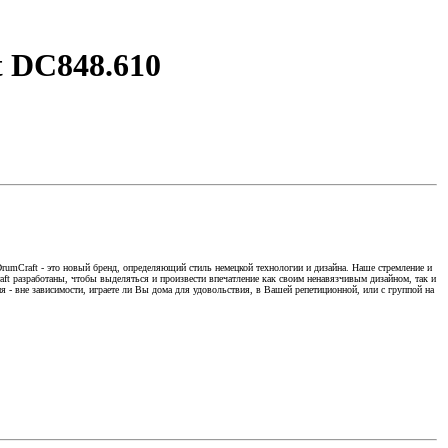
t DC848.610
DrumCraft - это новый бренд, определяющий стиль немецкой технологии и дизайна. Наше стремление и
aft разработаны, чтобы выделяться и произвести впечатление как своим ненавязчивым дизайном, так и
 - вне зависимости, играете ли Вы дома для удовольствия, в Вашей репетиционной, или с группой на