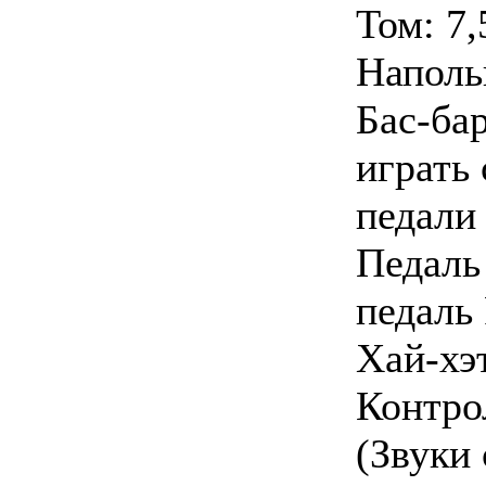
Том: 7
Наполь
Бас-ба
играть
педали
Педаль
педаль
Хай-хэ
Контро
(Звуки