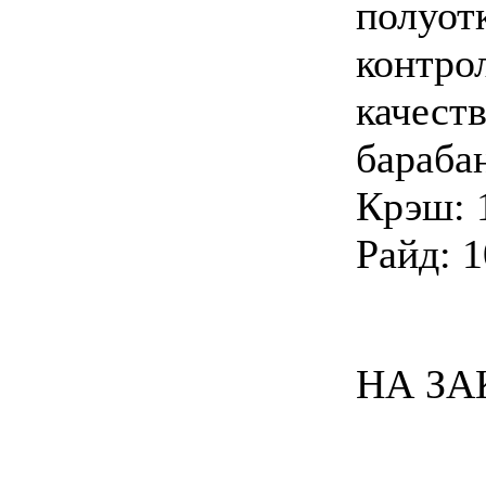
полуот
контро
качеств
бараба
Крэш: 
Райд: 
НА ЗА