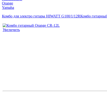
Orange
Yamaha
Комбо для электро гитары HIWATT G100/1/12R
Комбо гитарны
Увеличить