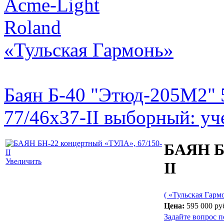
Acme-Light
Roland
«Тульская Гармонь»
Баян Б-40 "Этюд-205М2" 5
77/46х37-II выборный: уч
БАЯН БН
Увеличить
II
( «Тульская Гарм
Цена:
595 000 ру
Задайте вопрос п