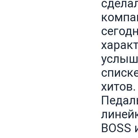
сдела
компа
сегодн
харак
услыш
списке
хитов.
Педал
линей
BOSS и