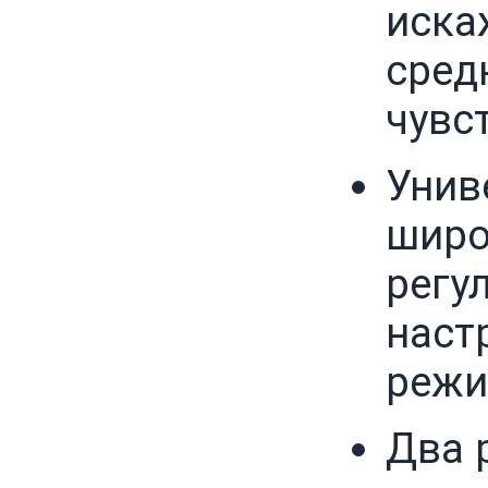
иска
сред
чувс
Унив
широ
регу
наст
реж
Два 