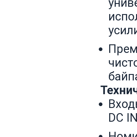
унив
испо
усил
Прем
чист
байп
Технич
Вход
DC I
Номи