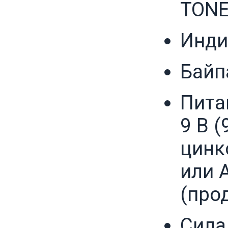
TONE
Инди
Байп
Пита
9 В (
цинко
или 
(про
Сила