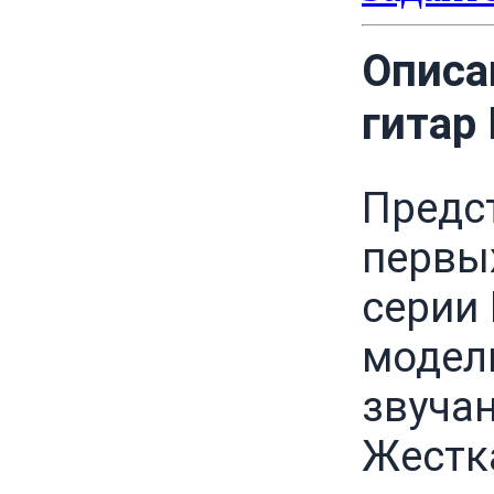
Описа
гитар
Предст
первы
серии
модел
звуча
Жестк