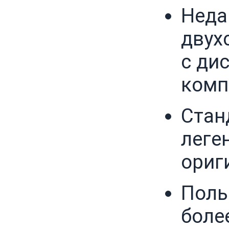
Неда
двух
с ди
комп
Стан
леге
ориг
Поль
боле