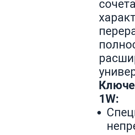
сочета
характ
перер
полно
расши
униве
Ключе
1W:
Спец
непр