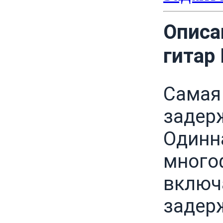
Описа
гитар
Самая
задер
Одинн
много
включ
задерж