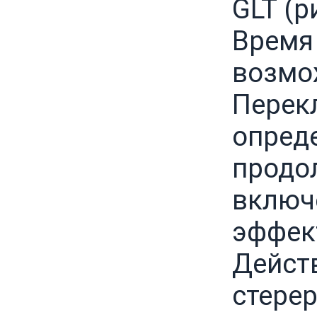
GLT (р
Время 
возмож
Перек
опреде
продо
включ
эффек
Дейст
стере