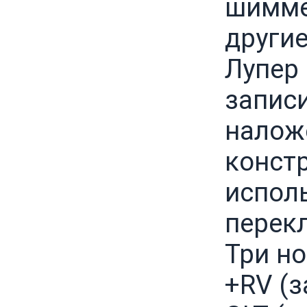
шиммер
другие
Лупер
записи
налож
конст
испол
перек
Три н
+RV (з