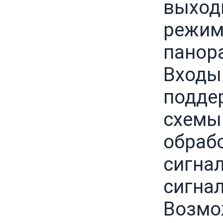
выход
режим
панора
Входы
подде
схемы 
обраб
сигна
сигнал
Возмо