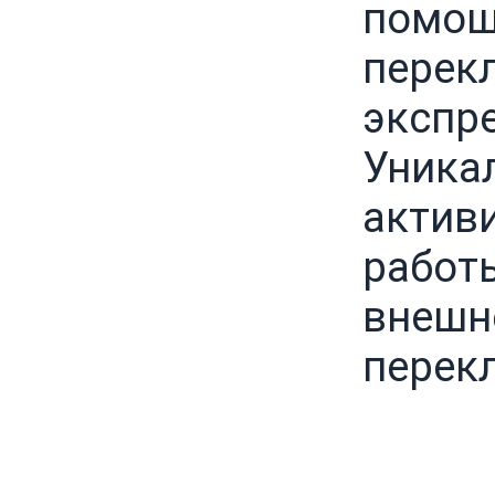
помощ
перек
экспре
Уникал
актив
работ
внешн
перек