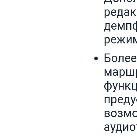
редак
демпф
режи
Более
маршр
функц
пред
возмо
аудио