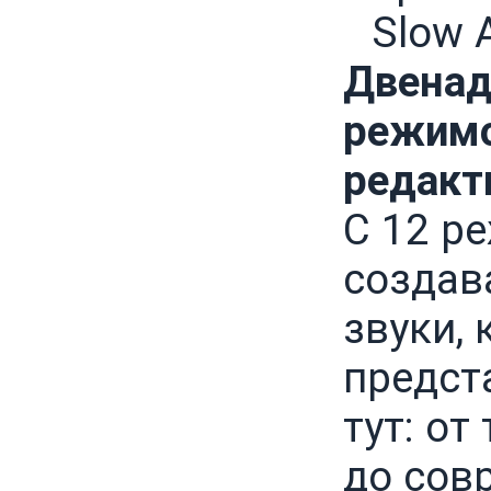
Slow 
Двенад
режимо
редакт
С 12 р
создав
звуки,
предст
тут: от
до сов