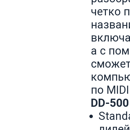
четко 
названи
включа
а с по
сможет
компью
по MID
DD-500
Stand
дилей