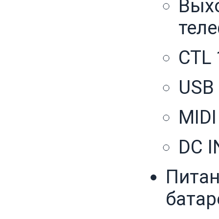
Выхо
тел
CTL 
USB 
MIDI
DC I
Питан
батар