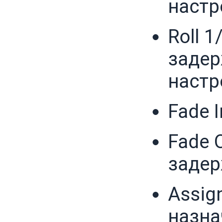
настр
Roll 
задер
настр
Fade I
Fade 
заде
Assig
назна