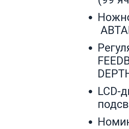
Ножно
ABTA
Регул
FEEDB
DEPT
LCD-д
подсв
Номин