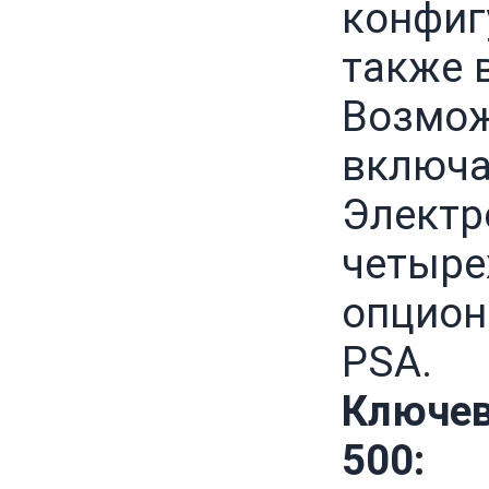
конфиг
также 
Возмож
включа
Электр
четыре
опцион
PSA.
Ключев
500: