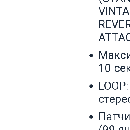
VINTA
REVER
ATTAC
Макси
10 се
LOOP:
стере
Патчи:
(99 яч