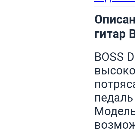
Описан
гитар 
BOSS DD
высоко
потряс
педаль
Модель
возмож