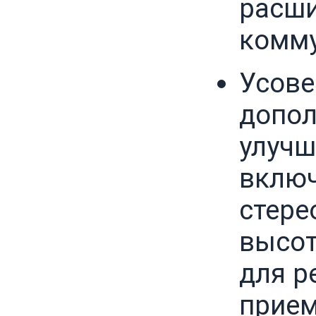
расш
комму
Усове
допол
улучш
вклю
стере
высот
для р
прием