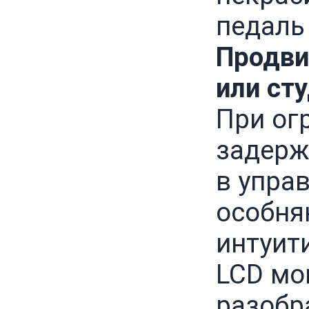
педаль
Продви
или ст
При ог
задерж
в управ
особня
интуит
LCD мо
разобр