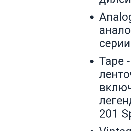
Analo
анало
серии
Tape 
ленто
включ
леген
201 S