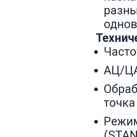
разны
одно
Технич
Часто
АЦ/ЦА
Обраб
точка
Режим
(STAN