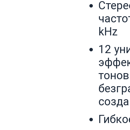
Стере
часто
kHz
12 ун
эффек
тонов
безгр
созда
Гибко