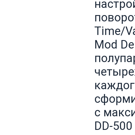
настро
поворо
Time/Va
Mod De
полупа
четыре
каждог
сформи
с макс
DD-500