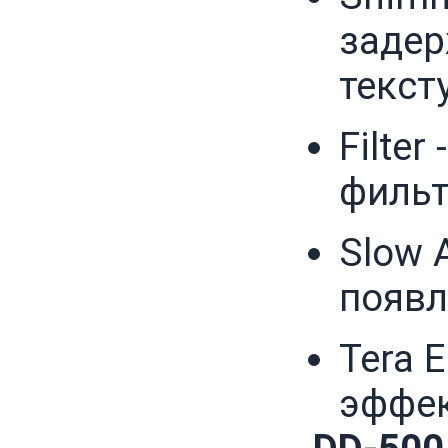
задер
текст
Filte
филь
Slow 
появл
Tera 
эффек