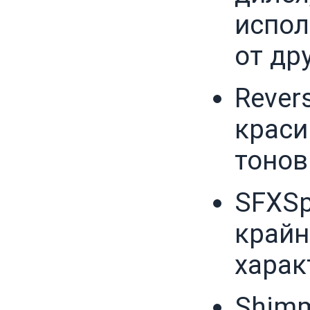
испол
от др
Rever
краси
тонов
SFXSpe
крайн
харак
Shimm