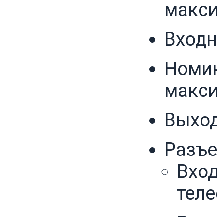
макси
Входн
Номин
макси
Выход
Разъ
Вход
тел