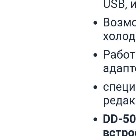
USB, 
Возмо
холод
Работ
адапт
спец
редак
DD-50
встро