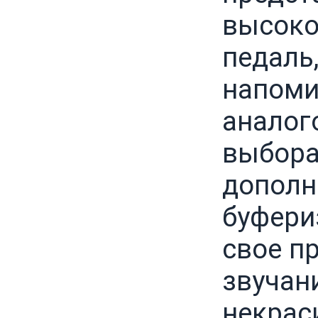
высоко
педаль,
напоми
аналог
выбора
дополн
буфери
свое п
звучан
некрас