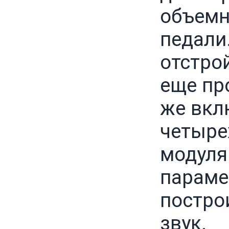
объемн
педали
отстро
еще пр
же вкл
четыре
модуля
параме
постро
звук.