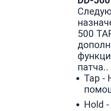
DD-500
Следую
назнач
500 TA
дополн
функци
патча..
Tap -
помощ
Hold 