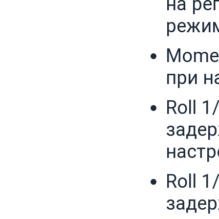
на ре
режим
Momen
при н
Roll 
задер
настр
Roll 
задер