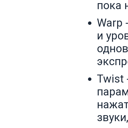
пока 
Warp 
и уро
однов
экспр
Twist
парам
нажат
звуки