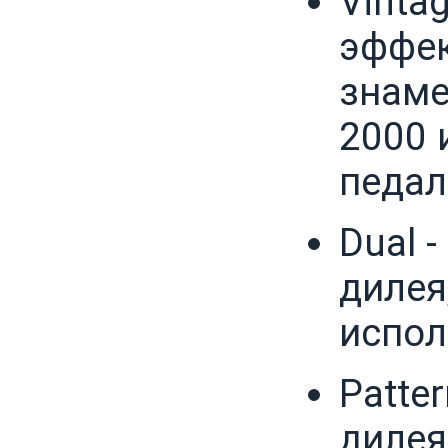
Vinta
эффек
знаме
2000 
педал
Dual 
дилея
испол
Patte
дилея