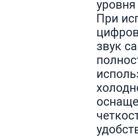
уровня 
При ис
цифров
звук с
полнос
исполь
холодн
оснаще
четкос
удобст