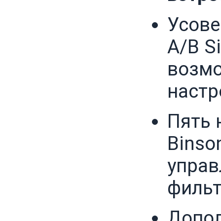
Усов
A/B S
возмо
настр
Пять 
Binso
упра
фильт
Допо