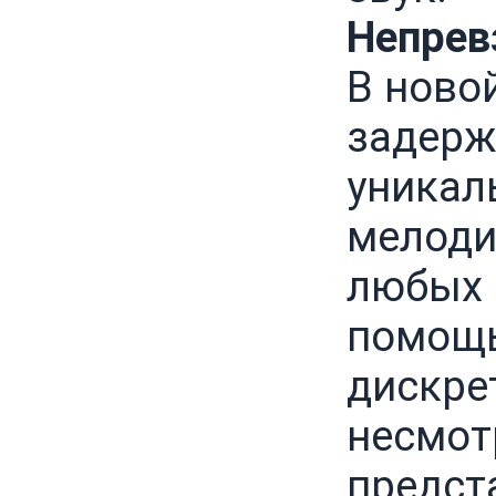
Непрев
В ново
задерж
уникал
мелоди
любых 
помощь
дискрет
несмотр
предст