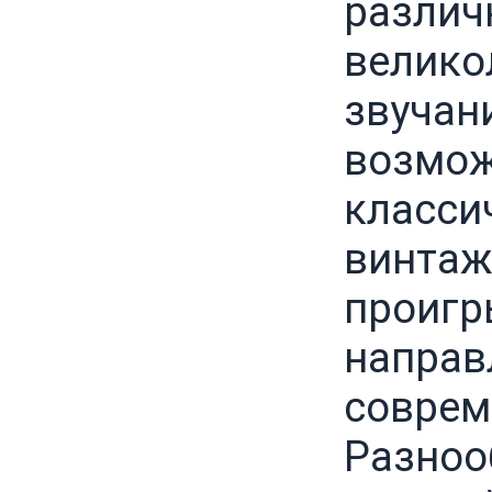
различ
велико
звучан
возмож
класси
винтажн
проигр
направ
соврем
Разноо