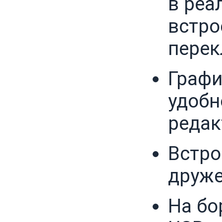
в реа
встро
перек
Графи
удобн
редак
Встро
друж
На бо