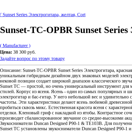
Sunset Series Электрогитара, желтая, Cort
Sunset-TC-OPBR Sunset Series 
( Manufacturer )
Цена:
38 300 руб.
Задайте вопрос по этому товару
Описание: Sunset-TC-OPBR Sunset Series Электрогитара, красная
уникальным гибридным дизайном двух знаковых моделей электр
нековой позиции создает широкий диапазон классического звучан
Sunset TC — простой, но очень универсальный инструмент для
стилей. Корпус из ясеня. Ясень - один из самых популярных и 
электрогитар и бас-гитар. У него небольшой вес и удивительно 
частоты. Эти характеристики делают ясень любимой древесиной 
пробиться сквозь микс. Естественная красота ясеня с характерн
отделки. Кленовый гриф с накладкой из ятобы. Контрастное соч
производит сбалансированное звучание со средне-высокими акц
Звукосниматели Duncan Designed P90-1 & TE103B. Для получения 
Sunset TC установлены звукосниматели Duncan Designed P90-1 