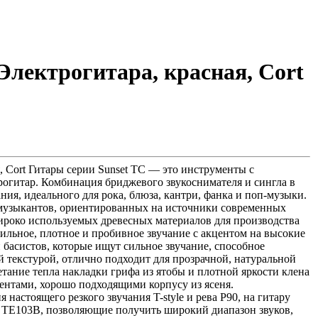
Электрогитара, красная, Cort
, Cort Гитары серии Sunset TC — это инструменты с
огитар. Комбинация бриджевого звукоснимателя и сингла в
ия, идеального для рока, блюза, кантри, фанка и поп-музыки.
 музыкантов, ориентированных на источники современных
широко используемых древесных материалов для производства
сильное, плотное и пробивное звучание с акцентом на высокие
басистов, которые ищут сильное звучание, способное
ой текстурой, отлично подходит для прозрачной, натуральной
етание тепла накладки грифа из ятобы и плотной яркости клена
ентами, хорошо подходящими корпусу из ясеня.
настоящего резкого звучания T-style и рева P90, на гитару
и TE103B, позволяющие получить широкий диапазон звуков,