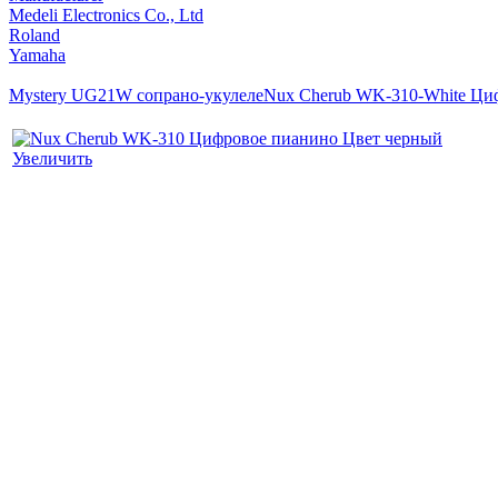
Medeli Electronics Co., Ltd
Roland
Yamaha
Mystery UG21W сопрано-укулеле
Nux Cherub WK-310-White Циф
Увеличить