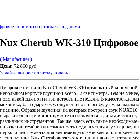
ровое пианино на стойке с педалями,
Nux Cherub WK-310 Цифровое
( Manufacturer )
Цена:
72 800 руб.
Задайте вопрос по этому товару
Цифровое пианино Nux Cherub WK-310 компактный корпусной и
небольшом корпусе глубиной всего 32 сантиметра. Тем не менее,
подставкой для нот) и три встроенные педали. В качестве клав
механика, благодаря чему, ощущения от игры будут максимальн
пианино. Образцы звучания, на которых построен звук NUX310 с
выразительности в инструменте используется 5 динамических у
различных инструментов. Так же, здесь есть такие необходимые 
наложение тембров и возможность подключения двух пар наушн
первого инструмента для начинающего музыканта или в качеств
удовольствие. Nux Cherub является крупным производителем м