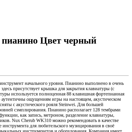
 пианино Цвет черный
нструмент начального уровня. Пианино выполнено в очень
 здесь присутствует крышка для закрытия клавиатуры (с
иатуры используется полноценная 88 клавишная фортепианная
о аутентичны ощущениям игры на настоящем, акустическом
няты с акустического рояля Steinwei. Для большей
ровней сэмплирования. Пианино располагает 128 тембрами
функции, как запись, метроном, разделение клавиатуры,
иков. Nux Cherub WK310 можно рекомендовать в качестве
е инструмента для любительского музицирования в своё
узыкальных инструменетов и оборудования. Компания имеет