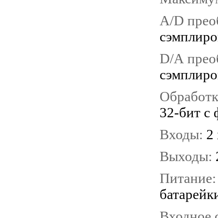
A/D прео
сэмплиро
D/А прео
сэмплиро
Обработк
32-бит с
Входы:
2
Выходы:
Питание
батарейк
Входное 