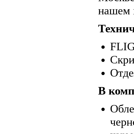
нашем 
Технич
FLIG
Скри
Отде
В комп
Обле
черн