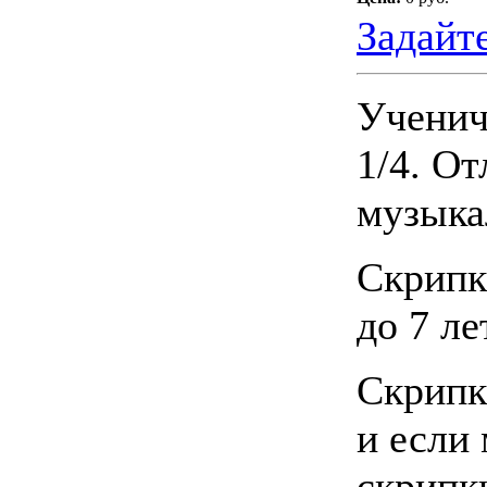
Задайт
Ученич
1/4. О
музыка
Скрип
до 7 ле
Скрипк
и если
скрипк