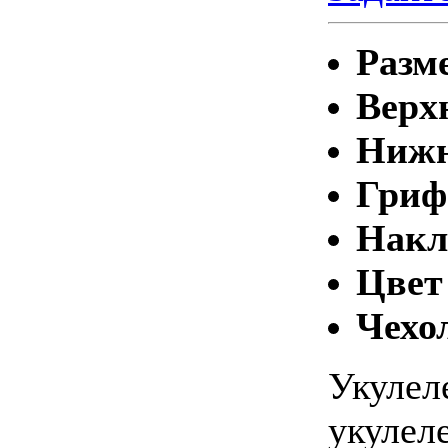
Разм
Верх
Нижн
Гриф
Накл
Цвет
Чехо
Укулел
укулеле