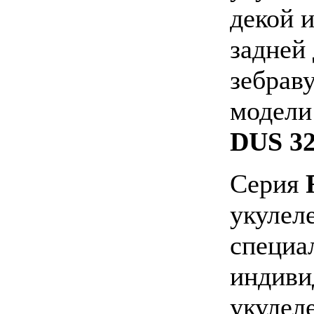
декой 
задней
зебрав
модели
DUS 3
Серия
укулел
специа
индиви
укулел