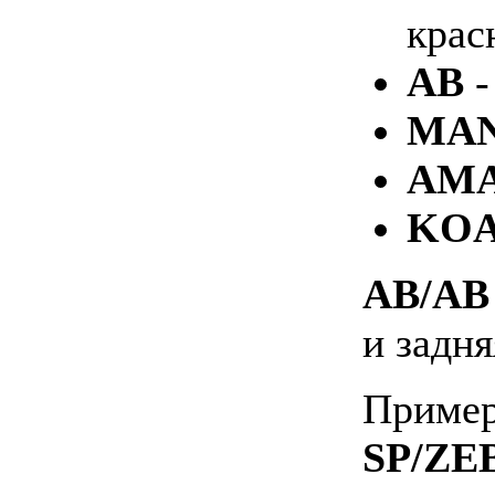
крас
AB
-
MA
AM
KO
AB/A
и задня
Приме
SP/ZE