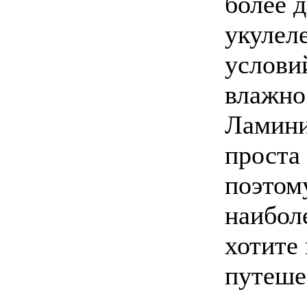
более 
укулеле
услови
влажно
Ламини
проста 
поэтому
наибол
хотите
путеше