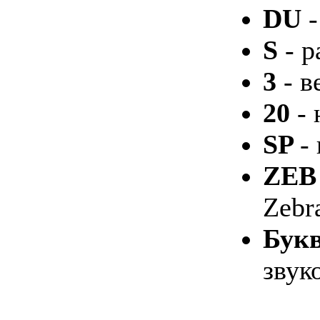
DU
S
- р
3
- в
20
- 
SP
-
ZEB
Zebr
Бук
звук