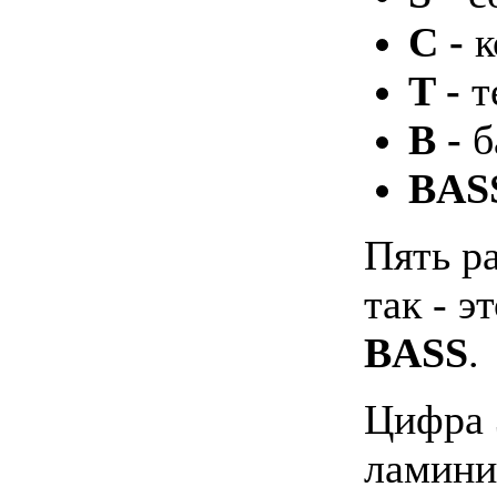
C -
к
T -
т
B -
б
BAS
Пять р
так - э
BASS
.
Цифра 
ламини