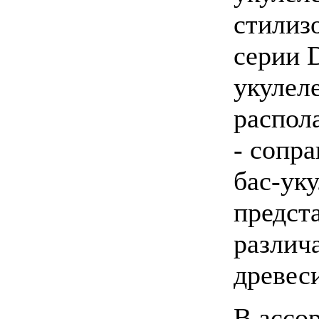
стилиз
серии 
укулел
распол
- сопра
бас-ук
предст
различ
древес
В ассо