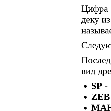
Цифра 
деку и
называ
Cледую
Послед
вид др
SP
- 
ZEB
MA