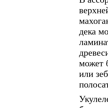
верхней
махога
дека м
ламина
древе
может 
или зеб
полоса
Укулеле