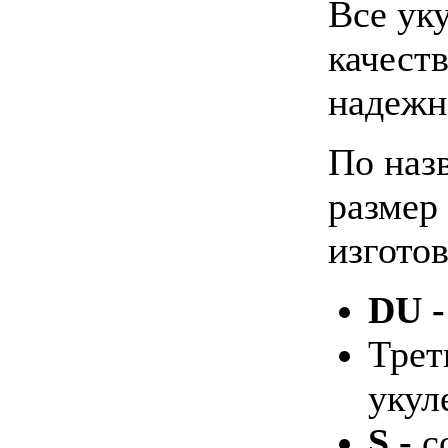
Все ук
качест
надежн
По наз
размер 
изготов
DU 
Трет
укул
S -
с