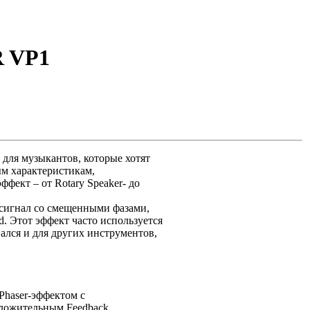
R VP1
 для музыкантов, которые хотят
ым характеристикам,
фект – от Rotary Speaker- до
 сигнал со смещенными фазами,
. Этот эффект часто используется
вался и для других инструментов,
haser-эффектом с
оложительным Feedback