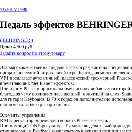
INGER VT999
Педаль эффектов BEHRINGE
( BEHRINGER )
Цена:
4 500 руб.
Задайте вопрос по этому товару
Эта высококачественная педаль эффекта разработана специально
придать последний штрих своей игре. Благодаря многочисленн
VP1 предлагает аутентичный, классический трехмерный Phaser-эф
впечатляющих “Jet-Plane”-эффектов.
При одном Phaser к оригинальному сигналу добавляется второй
благодаря чему возникает насыщенный, приятный на слух, Sound
для гитар и Keyboards. В 70-х годах он дополнительно использо
например для электр. фортепиано.
Элементы управления:
RATE-регулятор определяет скорость Phaser-эффекта.
При помощи TONE-регулятора Ты можешь делать выбор между P
отрицательным Feedback (выключатель в верхней позиции) и п