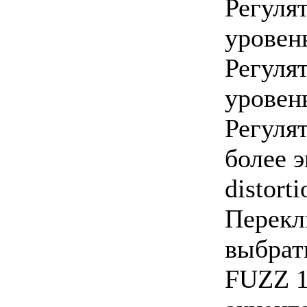
Регуля
уровен
Регуля
уровень
Регуля
более 
distorti
Перекл
выбрат
FUZZ 1