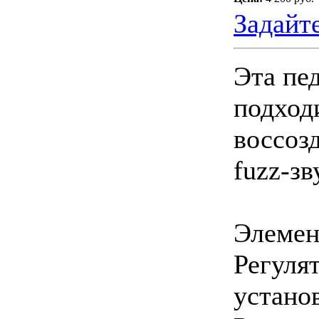
Задайт
Эта пе
подход
воссоз
fuzz-зв
Элемен
Регуля
устано