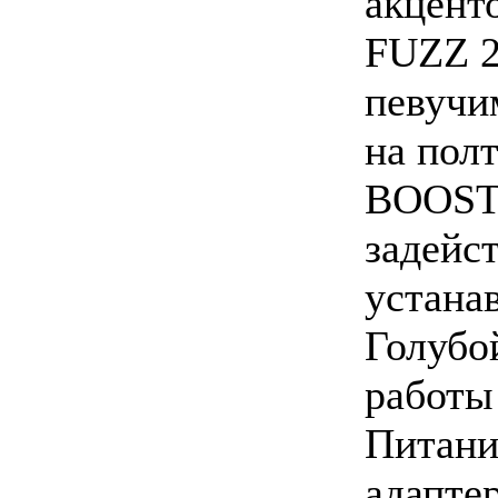
акцент
FUZZ 2
певучи
на пол
BOOST:
задейс
устана
Голубо
работы
Питание
адапте