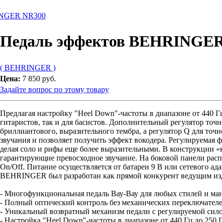
INGER NR300
Педаль эффектов BEHRINGE
( BEHRINGER )
Цена:
7 850 руб.
Задайте вопрос по этому товару
Предлагая настройку "Heel Down"-частоты в диапазоне от 440 Гц
гитаристов, так и для басистов. Дополнительный регулятор точн
бриллиантового, выразительного тембра, а регулятор Q для точ
звучания и позволяет получить эффект вокодера. Регулируемая 
делая соло и рифы еще более выразительными. В конструкции
гарантирующие превосходное звучание. На боковой панели расп
On/Off. Питание осуществляется от батареи 9 В или сетевого ада
BEHRINGER был разработан как прямой конкурент ведущим из
- Многофункциональная педаль Вау-Вау для любых стилей и ма
- Полный оптический контроль без механических переключателе
- Уникальный возвратный механизм педали с регулируемой сил
- Настройка "Heel Down"-частоты в диапазоне от 440 Гц до 250 Г