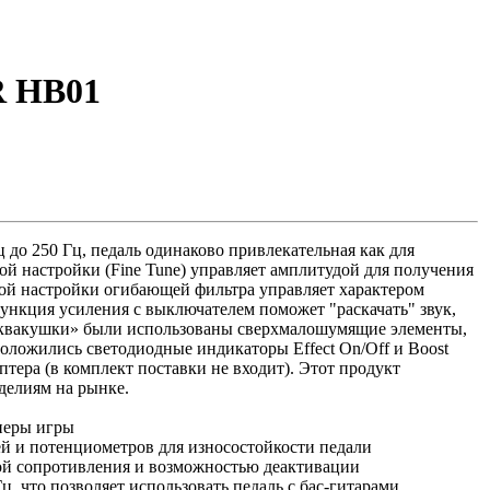
R HB01
 до 250 Гц, педаль одинаково привлекательная как для
ой настройки (Fine Tune) управляет амплитудой для получения
ной настройки огибающей фильтра управляет характером
функция усиления с выключателем поможет "раскачать" звук,
 «квакушки» были использованы сверхмалошумящие элементы,
оложились светодиодные индикаторы Effect On/Off и Boost
птера (в комплект поставки не входит). Этот продукт
делиям на рынке.
неры игры
й и потенциометров для износостойкости педали
ой сопротивления и возможностью деактивации
ц, что позволяет использовать педаль с бас-гитарами