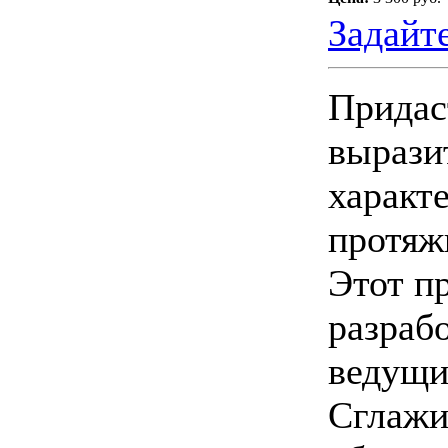
Задайт
Придас
вырази
характ
протяж
Этот п
разраб
ведущи
Сглажи