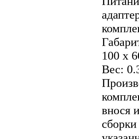
Питание
адапте
компле
Габарит
100 x 6
Вес: 0.
Произв
компле
внося 
сборки
указанн