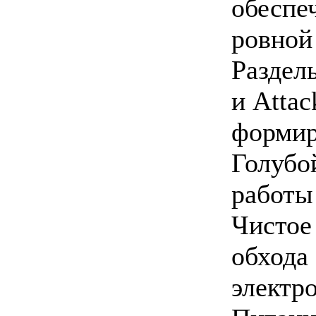
обеспе
ровной
Раздель
и Attac
формир
Голубо
работы
Чистое
обхода
электр