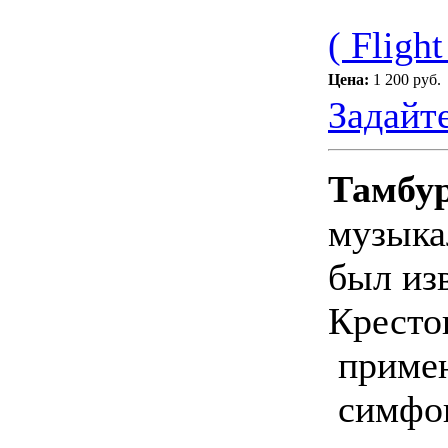
( Flight
Цена:
1 200 руб.
Задайт
Тамбу
музыка
был из
Кресто
примен
симфон