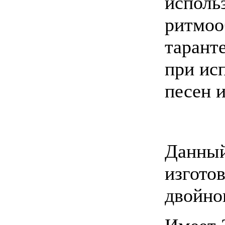
исполь
ритмоо
тарант
при ис
песен и
Данный
изгото
двойно