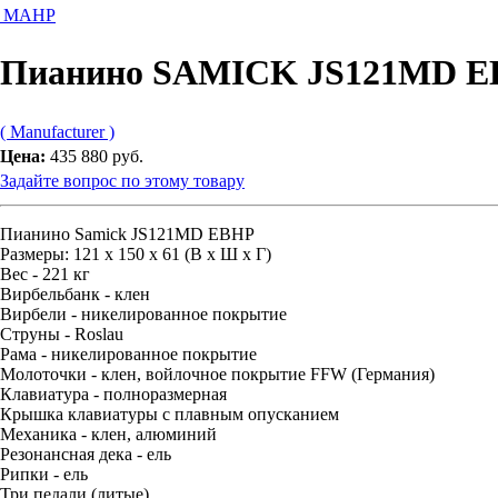
D MAHP
Пианино SAMICK JS121MD 
( Manufacturer )
Цена:
435 880 руб.
Задайте вопрос по этому товару
Пианино Samick JS121MD EBHP
Размеры: 121 х 150 х 61 (В х Ш х Г)
Вес - 221 кг
Вирбельбанк - клен
Вирбели - никелированное покрытие
Струны - Roslau
Рама - никелированное покрытие
Молоточки - клен, войлочное покрытие FFW (Германия)
Клавиатура - полноразмерная
Крышка клавиатуры с плавным опусканием
Механика - клен, алюминий
Резонансная дека - ель
Рипки - ель
Три педали (литые)