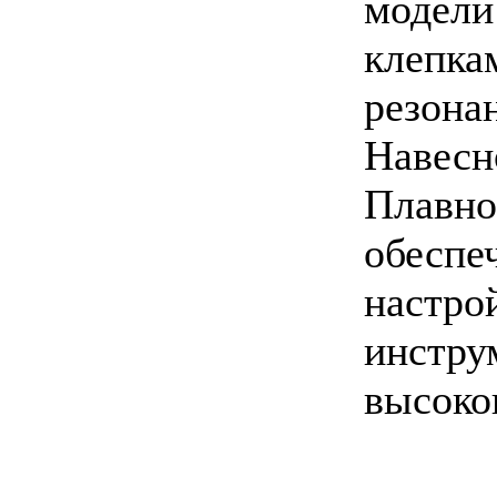
модели
клепка
резона
Навесн
Плавно
обеспеч
настро
инстру
высоко