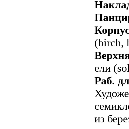
Наклад
Панци
Корпус
(birch,
Верхня
ели (so
Раб. д
Художе
семикл
из бере