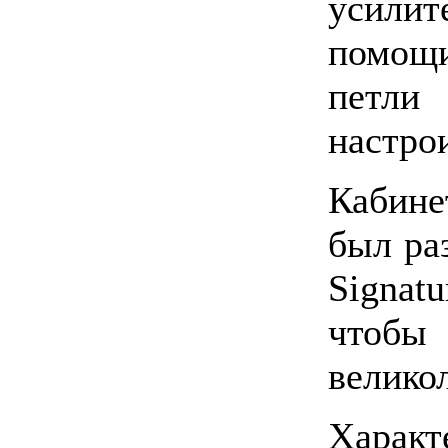
усилит
помощи
петли
настрои
Кабине
был ра
Signat
чтоб
велико
Характ