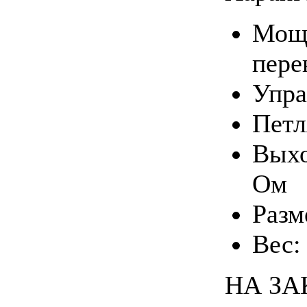
Мощн
пере
Упра
Петл
Выхо
Ом
Разм
Вес: 
НА ЗА