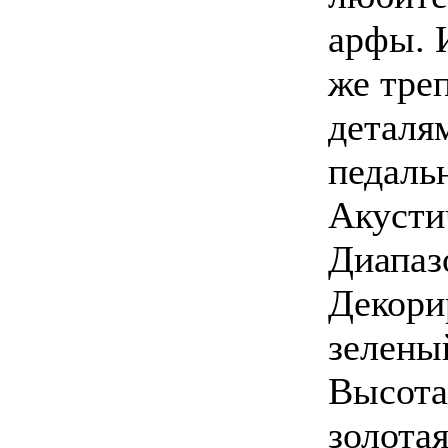
арфы. 
же тре
деталям
педаль
Акустич
Диапаз
Декори
зелены
Высота:
золотая