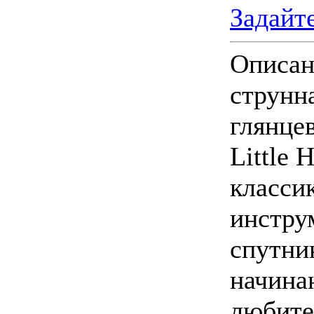
Задайт
Описан
струнн
глянце
Little
класси
инстру
спутни
начина
любите