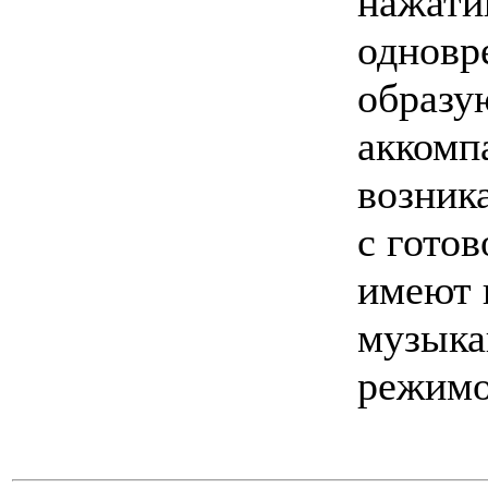
нажати
одновре
образу
аккомп
возник
с гото
имеют 
музыка
режимо