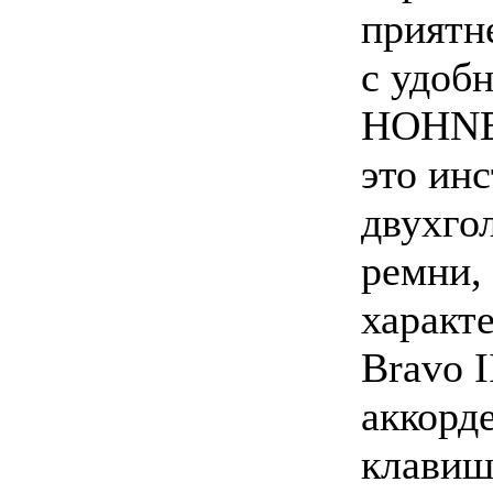
приятн
с удоб
HOHNER
это инс
двухго
ремни,
характ
Bravo I
аккорд
клавиш