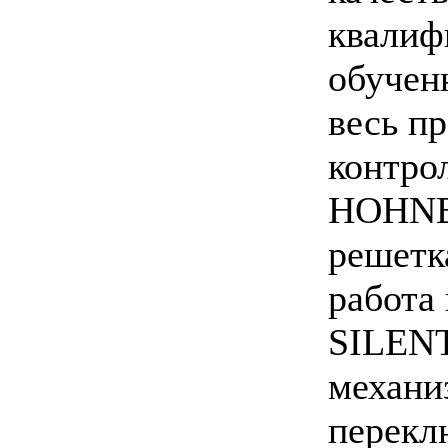
квалиф
обучен
весь п
контро
HOHNER
решетк
работа
SILEN
механи
перекл