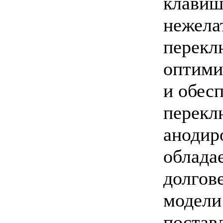
клавиш
нежела
перекл
оптими
и обес
перекл
анодир
облада
долгове
модели
постав