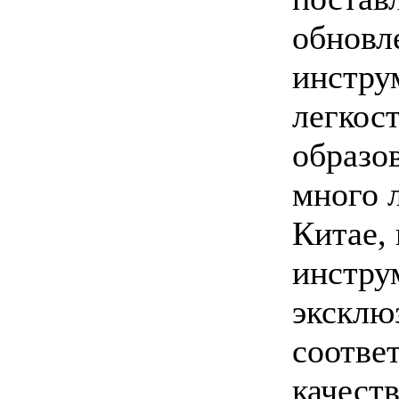
обновл
инстру
легкос
образо
много 
Китае,
инстру
эксклю
соотве
качест