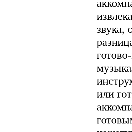
аккомп
извлек
звука,
разниц
готово
музыка
инстру
или го
аккомп
готовы