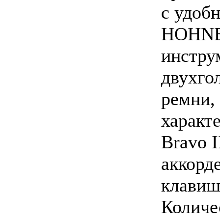
с удоб
HOHNER
инструм
двухго
ремни,
характ
Bravo I
аккорд
клавиш
Количе