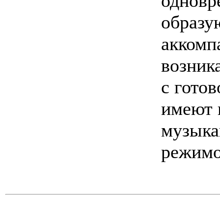
одновре
образу
аккомп
возник
с гото
имеют 
музыка
режимо