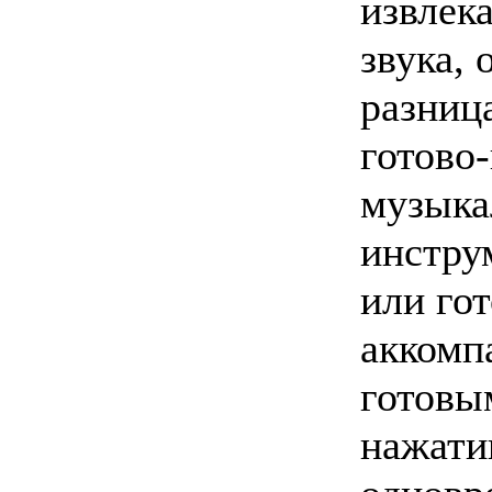
извлек
звука,
разниц
готово
музыка
инстру
или го
аккомп
готовы
нажати