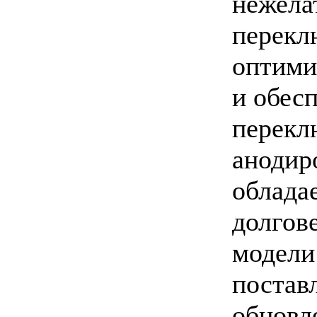
нежела
перекл
оптими
и обес
перекл
анодир
облада
долгове
модели
постав
обновл