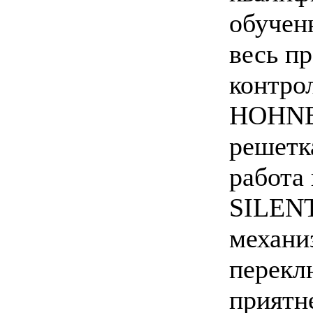
обучен
весь п
контро
HOHNER
решетк
работа
SILEN
механи
перекл
приятн