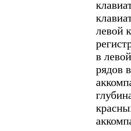
клавиат
клавиа
левой 
регистр
в левой
рядов в
аккомп
глубина
красны
аккомп