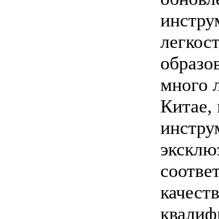
инстру
легкос
образо
много 
Китае,
инстру
эксклю
соотве
качест
квалиф