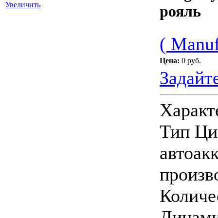
Увеличить
рояль
( Manuf
Цена:
0 руб.
Задайт
Характ
Тип Ци
автоак
произв
Количе
Динами