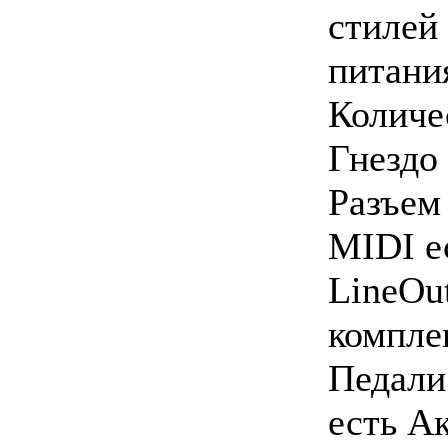
стилей
питани
Количе
Гнездо 
Разъем
MIDI е
LineOu
компле
Педали 
есть А